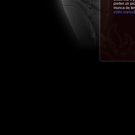
preferi un pr
munca de ter
estilo.impe