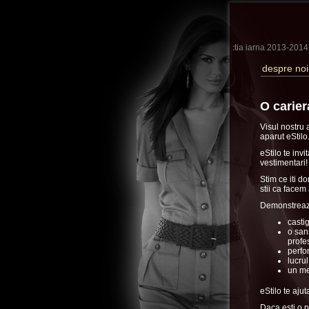
A fost lansata colectia iarna 2013-2014
despre noi
O carier
Visul nostru 
aparut eStilo.
eStilo te invi
vestimentari!
Stim ce iti do
stii ca facem
Demonstreaza-
castig
o san
profe
perfo
lucrul
un me
eStilo te aju
Daca esti o 